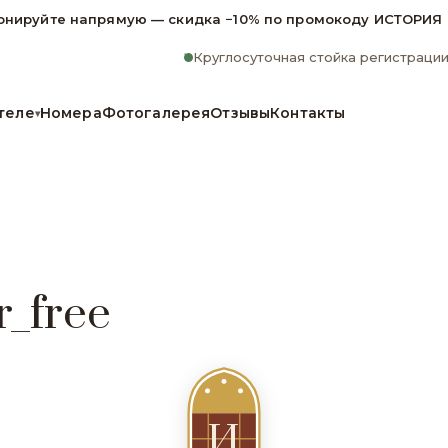
онируйте напрямую — скидка −10% по промокоду ИСТОРИЯ
Круглосуточная стойка регистраци
теле
Номера
Фотогалерея
Отзывы
Контакты
▾
r_free
И