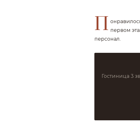
П
онравилось
первом эт
персонал.
Гостиница 3 з