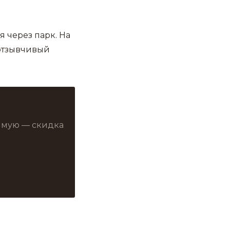
 через парк. На
 отзывчивый
рямую — скидка