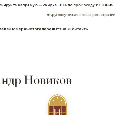
онируйте напрямую — скидка −10% по промокоду ИСТОРИЯ
Круглосуточная стойка регистраци
теле
Номера
Фотогалерея
Отзывы
Контакты
▾
андр Новиков
И