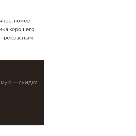
чное, номер
ника хорошего
с прекрасным
рямую — скидка