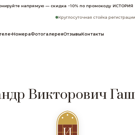
онируйте напрямую — скидка −10% по промокоду ИСТОРИЯ
Круглосуточная стойка регистраци
теле
Номера
Фотогалерея
Отзывы
Контакты
▾
андр Викторович Га
И