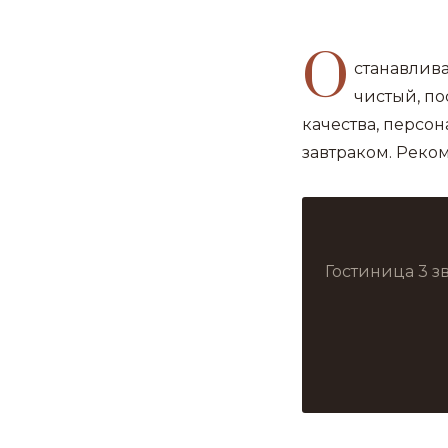
О
станавлива
чистый, по
качества, персо
завтраком. Реко
Гостиница 3 з