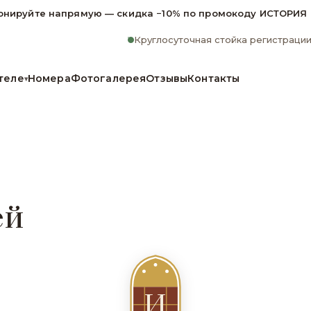
онируйте напрямую — скидка −10% по промокоду ИСТОРИЯ
Круглосуточная стойка регистраци
теле
Номера
Фотогалерея
Отзывы
Контакты
▾
ей
И