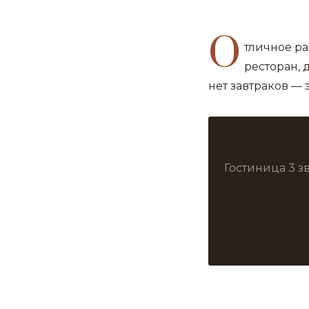
О
тличное р
ресторан, 
нет завтраков — 
Гостиница 3 з