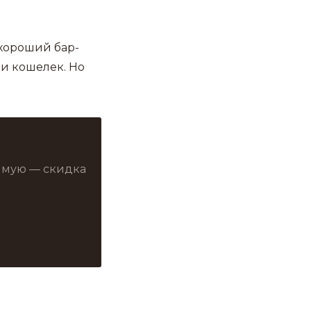
 хороший бар-
 и кошелек. Но
рямую — скидка