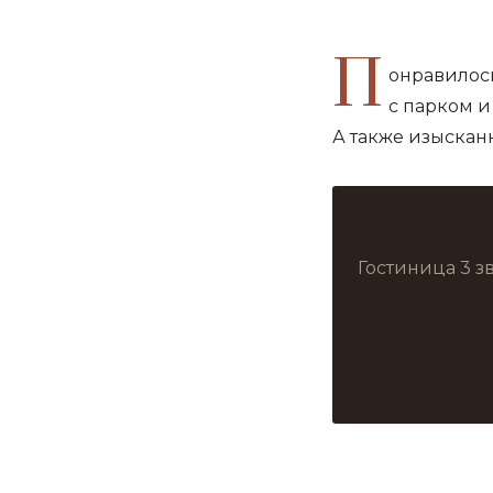
П
онравилос
с парком и
А также изыскан
Гостиница 3 з