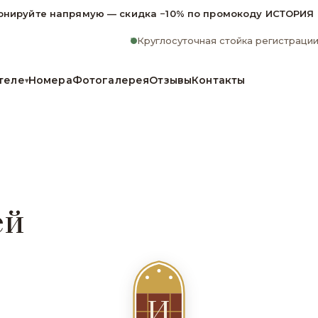
онируйте напрямую — скидка −10% по промокоду ИСТОРИЯ
Круглосуточная стойка регистраци
теле
Номера
Фотогалерея
Отзывы
Контакты
▾
ей
И