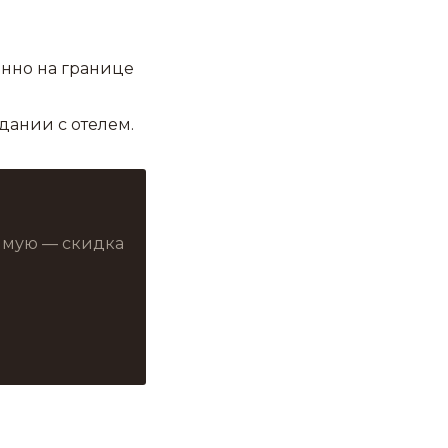
енно на границе
дании с отелем.
рямую — скидка