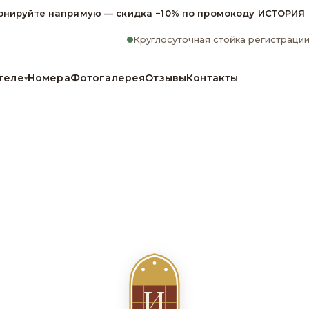
онируйте напрямую — скидка −10% по промокоду ИСТОРИЯ
Круглосуточная стойка регистраци
теле
Номера
Фотогалерея
Отзывы
Контакты
▾
И