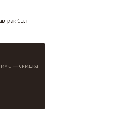
автрак был
рямую — скидка