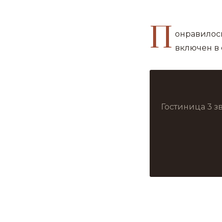
П
онравилось
включен в 
Гостиница 3 з