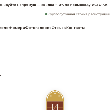
онируйте напрямую — скидка −10% по промокоду ИСТОРИЯ
Круглосуточная стойка регистраци
теле
Номера
Фотогалерея
Отзывы
Контакты
▾
y
И