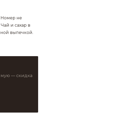
! Номер не
 Чай и сахар в
пной выпечкой.
рямую — скидка