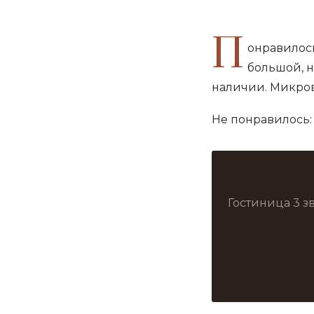
П
онравилось
большой, н
наличии. Микров
Не понравилось: 
Гостиница 3 з