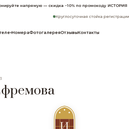
онируйте напрямую — скидка −10% по промокоду ИСТОРИЯ
Круглосуточная стойка регистраци
теле
Номера
Фотогалерея
Отзывы
Контакты
▾
3
Ефремова
И