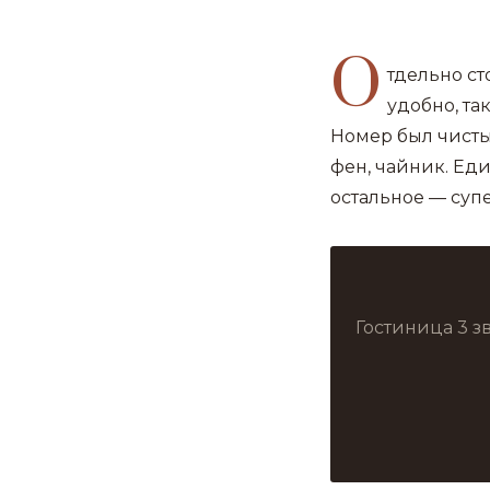
О
тдельно ст
удобно, та
Номер был чистый
фен, чайник. Ед
остальное — супе
Гостиница 3 з