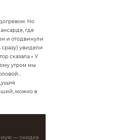
догревом. Но
ансарде, где
шли и отодвинули
 сразу) увидели
р сказала » У
тому утром мы
головой…
ыдущие
оший, можно в
рямую — скидка