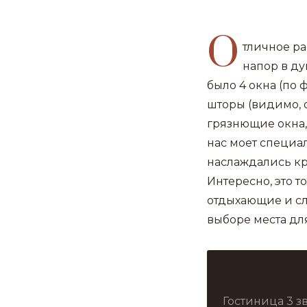
О
тличное ра
напор в ду
было 4 окна (по 
шторы (видимо, 
грязнющие окна,
нас моет специа
наслаждались кр
Интересно, это 
отдыхающие и сл
выборе места дл
Гостиница 3 з