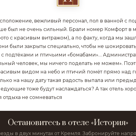
сположение, вежливый персонал, пол в ванной с по
ше был не очень сильный. Брали номер Комфорт в м
фото с красивым витражом), а по факту, когда мы за
они были закрыты специально, чтобы не шокировать
 с подтëками и птичьими «бомабами»… Администрато
льный человек, мы ничего поделать не можем». Поэ
асивым видом на небо и птичий помëт прямо над 
только на нашу дату такая радость выпала или пред
едующие тоже будут наслаждаться? А так отель хор
я отдыха не сомневаться
Остановитесь в отеле «История»
везды в двух минутах от Кремля. Забронируйте нап