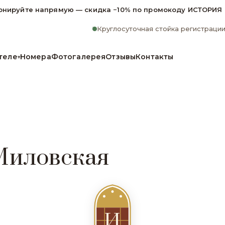
онируйте напрямую — скидка −10% по промокоду ИСТОРИЯ
Круглосуточная стойка регистраци
теле
Номера
Фотогалерея
Отзывы
Контакты
▾
Миловская
И