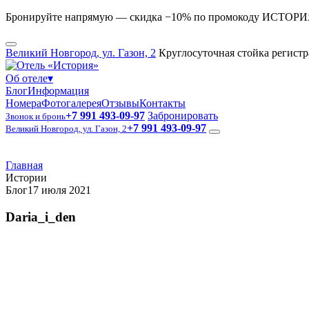
Бронируйте напрямую — скидка −10% по промокоду ИСТОР
Великий Новгород, ул. Газон, 2
Круглосуточная стойка регист
Об отеле
▾
Блог
Информация
Номера
Фотогалерея
Отзывы
Контакты
+7 991 493-09-97
Забронировать
Звонок и бронь
+7 991 493-09-97
Великий Новгород, ул. Газон, 2
Главная
Истории
Блог
17 июля 2021
Daria_i_den