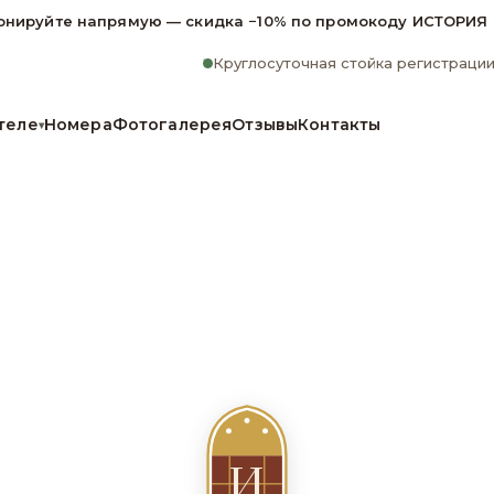
онируйте напрямую — скидка −10% по промокоду ИСТОРИЯ
Круглосуточная стойка регистраци
теле
Номера
Фотогалерея
Отзывы
Контакты
▾
И