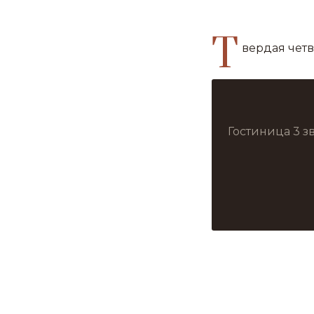
Т
вердая четв
Гостиница 3 з