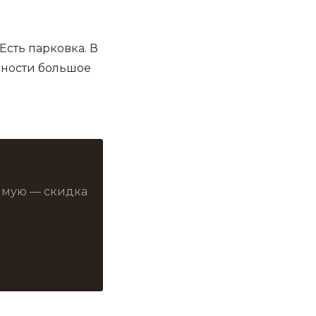
Есть парковка. В
пности большое
рямую — скидка