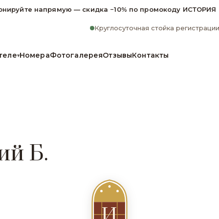
онируйте напрямую — скидка −10% по промокоду ИСТОРИЯ
Круглосуточная стойка регистраци
теле
Номера
Фотогалерея
Отзывы
Контакты
▾
ий Б.
И