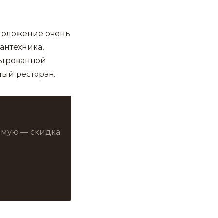
сположение очень
антехника,
ьтрованной
ный ресторан.
рямую — скидка