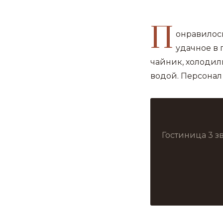
П
онравилось
удачное в 
чайник, холодил
водой. Персонал
Гостиница 3 з