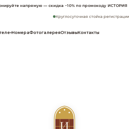
онируйте напрямую — скидка −10% по промокоду ИСТОРИЯ
Круглосуточная стойка регистраци
теле
Номера
Фотогалерея
Отзывы
Контакты
▾
И