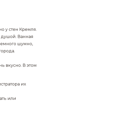
о у стен Кремля.
 душой. Ванная
Немного шумно,
города.
ь вкусно. В этом
стратора их
ать или