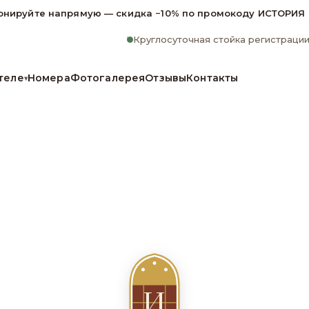
онируйте напрямую — скидка −10% по промокоду ИСТОРИЯ
Круглосуточная стойка регистраци
теле
Номера
Фотогалерея
Отзывы
Контакты
▾
И