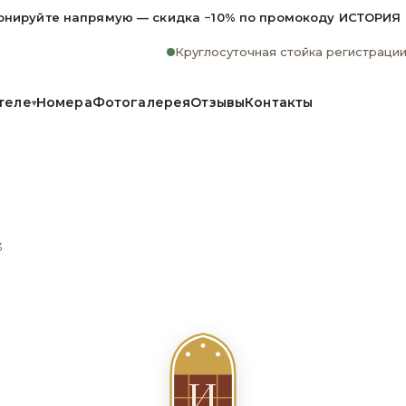
онируйте напрямую — скидка −10% по промокоду ИСТОРИЯ
Круглосуточная стойка регистраци
теле
Номера
Фотогалерея
Отзывы
Контакты
▾
3
И