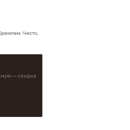
Кремлем. Чисто,
рямую — скидка