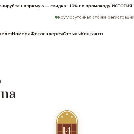
онируйте напрямую — скидка −10% по промокоду ИСТОРИЯ
Круглосуточная стойка регистраци
теле
Номера
Фотогалерея
Отзывы
Контакты
▾
1
ina
И