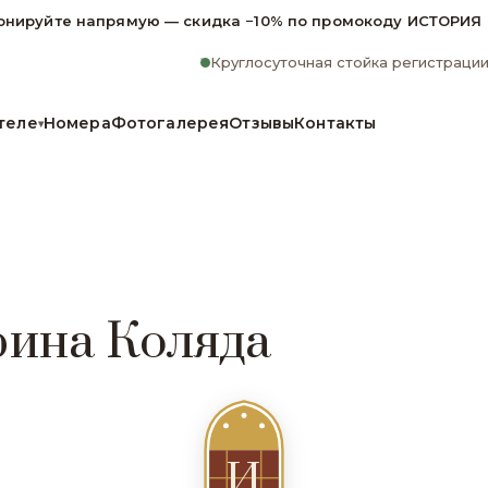
онируйте напрямую — скидка −10% по промокоду ИСТОРИЯ
Круглосуточная стойка регистраци
теле
Номера
Фотогалерея
Отзывы
Контакты
▾
рина Коляда
И