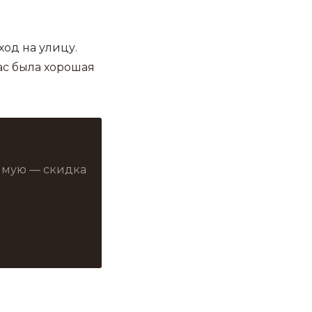
ход на улицу.
нас была хорошая
рямую — скидка