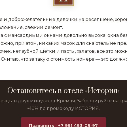
е и доброжелательные девочки на ресепшене, хор
оложение, свежий ремонт.
а с мансардными окнами довольно высока, окна без 
ожно, при этом, никаких масок для сна отель не пре
чек, нет зубной щётки и пасты, халатов, все это можн
 Считаю, что за такую стоимость номера — это должн
Остановитесь в отеле «История»
везды в двух минутах от Кремля. Забронируйте нап
−10% по промокоду ИСТОРИЯ.
Позвонить · +7 991 493-09-97