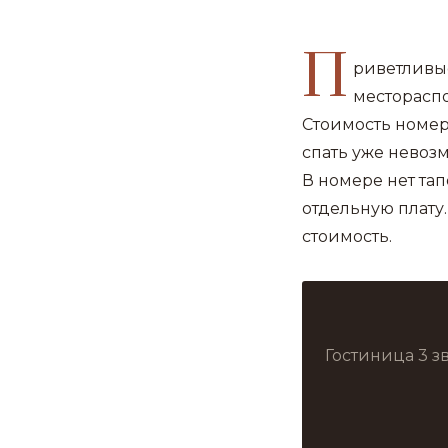
П
риветливы
месторасп
Стоимость номер
спать уже невозм
В номере нет тапо
отдельную плату.
стоимость.
Гостиница 3 з