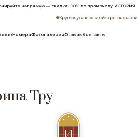
онируйте напрямую — скидка −10% по промокоду ИСТОРИЯ
Круглосуточная стойка регистраци
теле
Номера
Фотогалерея
Отзывы
Контакты
▾
рина Тру
И