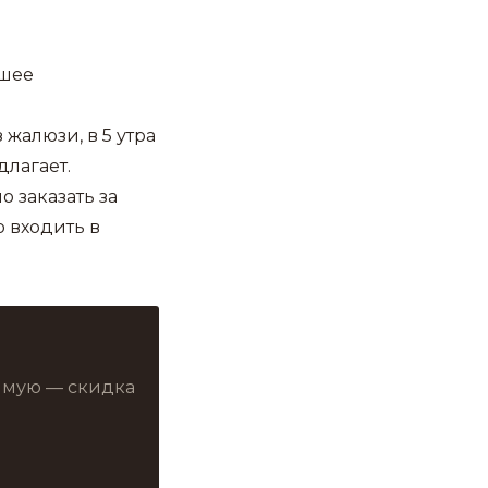
ошее
жалюзи, в 5 утра
длагает.
о заказать за
о входить в
рямую — скидка