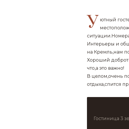
У
ютный гост
местополож
ситуации.Номера
Интерьеры и общ
на Кремль,нам п
Хороший добротн
что,а это важно!
В целом,очень п
отдыха,спится пр
Гостиница 3 з