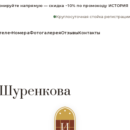
онируйте напрямую — скидка −10% по промокоду ИСТОРИЯ
Круглосуточная стойка регистраци
теле
Номера
Фотогалерея
Отзывы
Контакты
▾
 Шуренкова
И