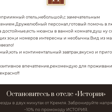
еприимный отель,небольшой,с замечательным
ением.Дружелюбный персонал,готовый помочь в 
 достойные,есть нюансы в ванной комнате,душ ну с
их зон,и номеров интересны и необычны.Вид из ма
овезло!
ый,хоть и континентальный завтрак,вкусно и приго
озитивное впечатление,рекомендую для проживани
екрасно!!!
Остановитесь в отеле «История»
везды в двух минутах от Кремля. Забронируйте нап
−10% по промокоду ИСТОРИЯ.