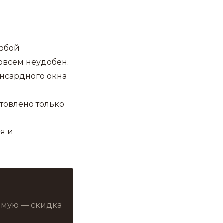
любой
овсем неудобен.
нсардного окна
товлено только
я и
рямую — скидка