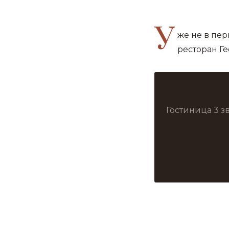
У
же не в пер
ресторан Г
Гостиница 3 з