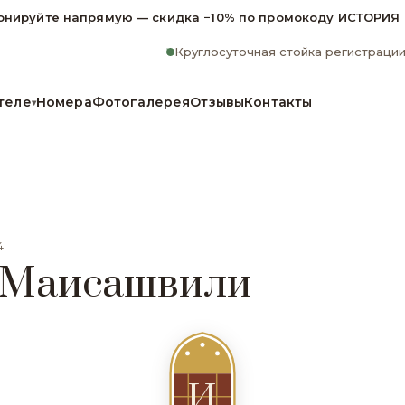
онируйте напрямую — скидка −10% по промокоду ИСТОРИЯ
Круглосуточная стойка регистраци
теле
Номера
Фотогалерея
Отзывы
Контакты
▾
4
 Маисашвили
И