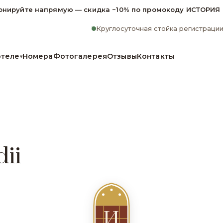
онируйте напрямую — скидка −10% по промокоду ИСТОРИЯ
Круглосуточная стойка регистраци
отеле
Номера
Фотогалерея
Отзывы
Контакты
▾
ii
И