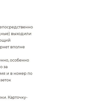
непосредственно
дные) выходили
ающий
рнет вполне
енно, особенно
о за
мя и в номер по
озеток
ки. Карточку-