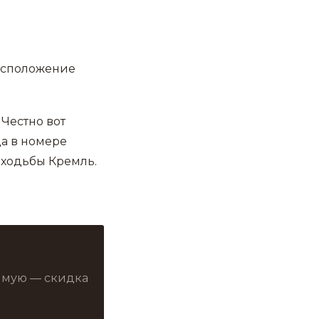
Расположение
 Честно вот
да в номере
х ходьбы Кремль.
рямую — скидка