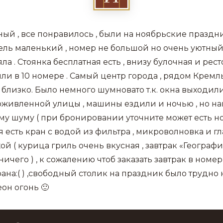
ный , все понравилось , были на ноябрьские праздни
тель маленький , номер не большой но очень уютны
ла . Стоянка бесплатная есть , внизу булочная и рест
или в 10 номере . Самый центр города , рядом Кремль
ь близко. Было немного шумновато т.к. окна выходил
оживленной улицы , машины ездили и ночью , но на
му шуму ( при бронировании уточните может есть но
 есть кран с водой из фильтра , микроволновка и гл
й ( курица гриль очень вкусная , завтрак «География»
ничего ) , к сожалению чтоб заказать завтрак в номе
ана:( ) ,свободный столик на праздник было трудно 
еон огонь 🙂