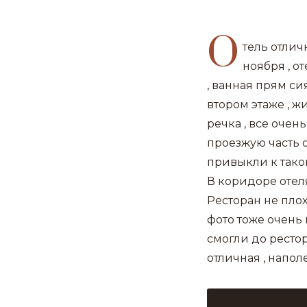
О
тель отлич
ноября , о
, ванная прям сия
втором этаже , ж
речка , все очен
проезжую часть 
привыкли к тако
В коридоре отеля
Ресторан не плохо
фото тоже очень 
смогли до рестор
отличная , напол