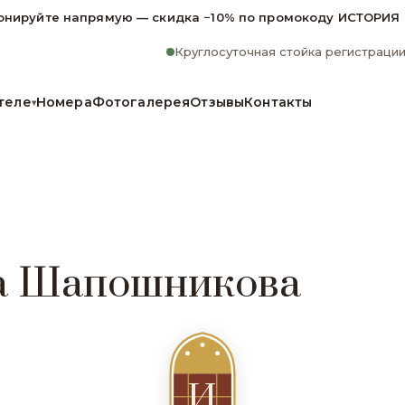
онируйте напрямую — скидка −10% по промокоду ИСТОРИЯ
Круглосуточная стойка регистраци
теле
Номера
Фотогалерея
Отзывы
Контакты
▾
а Шапошникова
И