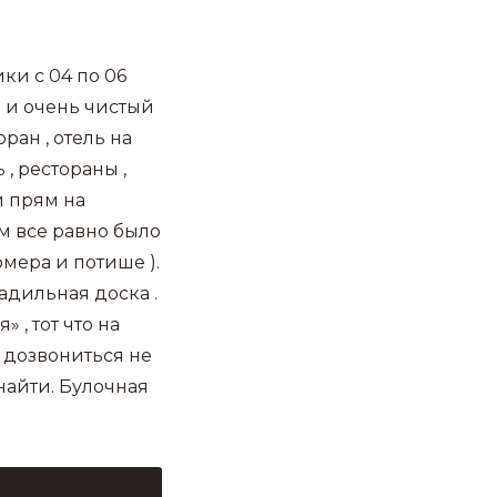
ки с 04 по 06
й и очень чистый
оран , отель на
 , рестораны ,
и прям на
м все равно было
мера и потише ).
адильная доска .
 , тот что на
р дозвониться не
найти. Булочная