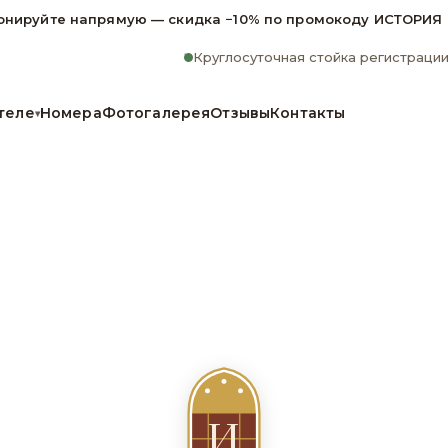
онируйте напрямую — скидка −10% по промокоду ИСТОРИЯ
Круглосуточная стойка регистраци
теле
Номера
Фотогалерея
Отзывы
Контакты
▾
И