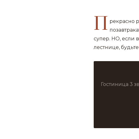
П
рекрасно р
позавтрака
супер. НО, если
лестнице, будьте
Гостиница 3 з