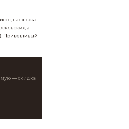
исто, парковка!
сковских, а
). Приветливый
рямую — скидка