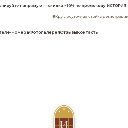
онируйте напрямую — скидка −10% по промокоду ИСТОРИЯ
Круглосуточная стойка регистраци
теле
Номера
Фотогалерея
Отзывы
Контакты
▾
И