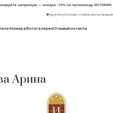
онируйте напрямую — скидка −10% по промокоду ИСТОРИЯ
Круглосуточная стойка регистраци
теле
Номера
Фотогалерея
Отзывы
Контакты
▾
ва Арина
И