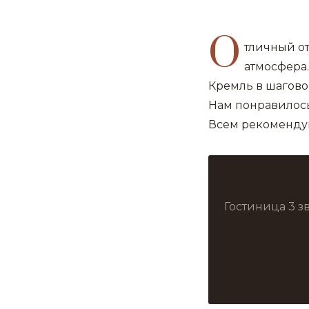
О
тличный о
атмосфера
Кремль в шагово
Нам понравилось
Всем рекоменду
Гостиница 3 з