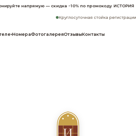
онируйте напрямую — скидка −10% по промокоду ИСТОРИЯ
Круглосуточная стойка регистраци
теле
Номера
Фотогалерея
Отзывы
Контакты
▾
И