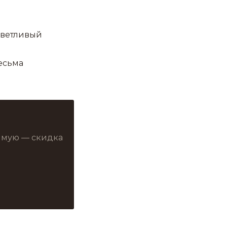
иветливый
Весьма
рямую — скидка