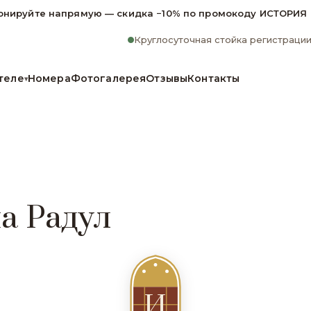
онируйте напрямую — скидка −10% по промокоду ИСТОРИЯ
Круглосуточная стойка регистраци
теле
Номера
Фотогалерея
Отзывы
Контакты
▾
а Радул
И