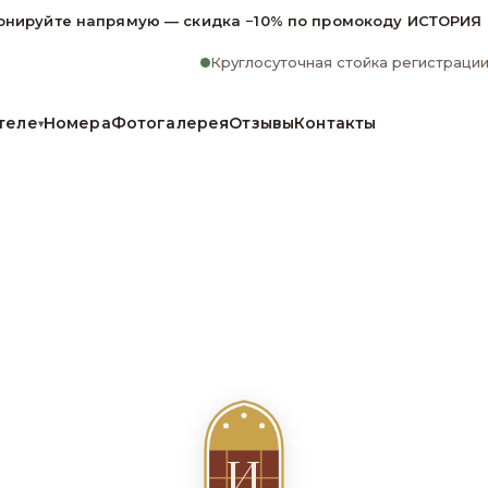
онируйте напрямую — скидка −10% по промокоду ИСТОРИЯ
Круглосуточная стойка регистраци
теле
Номера
Фотогалерея
Отзывы
Контакты
▾
И