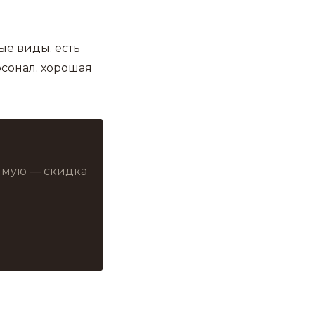
ые виды. есть
сонал. хорошая
рямую — скидка