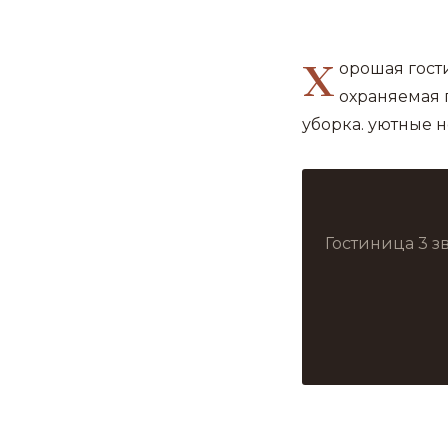
х
орошая гост
охраняемая 
уборка. уютные 
Гостиница 3 з