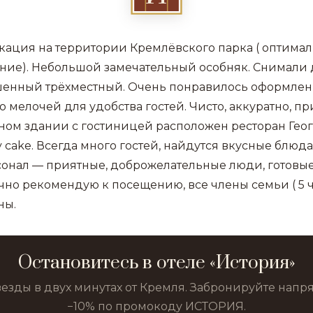
окация на территории Кремлёвского парка ( оптима
ние). Небольшой замечательный особняк. Снимали 
шенный трёхместный. Очень понравилось оформлени
 мелочей для удобства гостей. Чисто, аккуратно, пр
дном здании с гостиницей расположен ресторан Гео
cake. Всегда много гостей, найдутся вкусные блюда
сонал — приятные, доброжелательные люди, готовы
чно рекомендую к посещению, все члены семьи ( 5 
ны.
Остановитесь в отеле «История»
везды в двух минутах от Кремля. Забронируйте нап
−10% по промокоду ИСТОРИЯ.