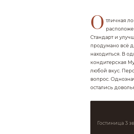
О
тличная л
расположе
Стандарт и улуч
продумано всё до
находиться. В о
кондитерская My 
любой вкус. Пер
вопрос. Однозна
остались доволь
Гостиница 3 з