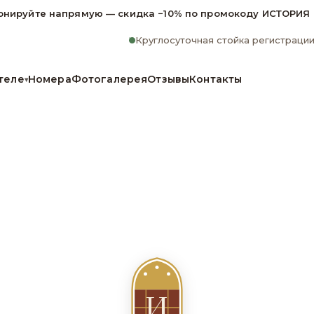
онируйте напрямую — скидка −10% по промокоду ИСТОРИЯ
Круглосуточная стойка регистраци
теле
Номера
Фотогалерея
Отзывы
Контакты
▾
И