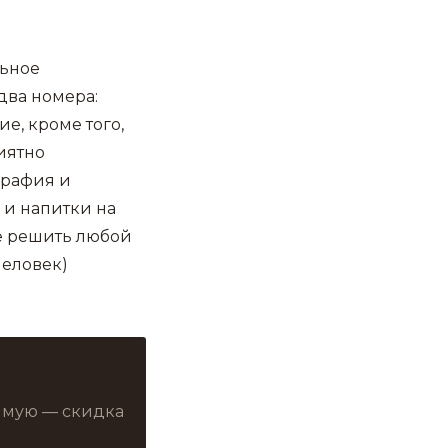
льное
два номера:
е, кроме того,
иятно
графия и
 и напитки на
е решить любой
человек)
рямую — скидка