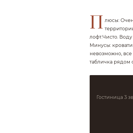
П
люсы: Очен
территории
лофт.Чисто. Воду
Минусы: кровати 
невозможно, все 
табличка рядом 
Гостиница 3 з