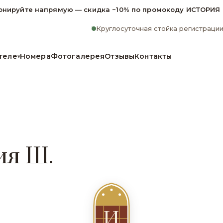
онируйте напрямую — скидка −10% по промокоду ИСТОРИЯ
Круглосуточная стойка регистраци
теле
Номера
Фотогалерея
Отзывы
Контакты
▾
ия Ш.
И