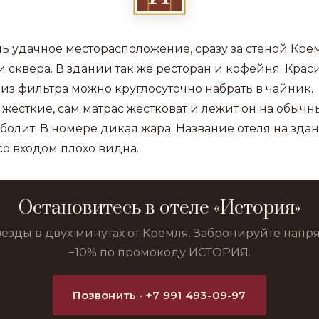
ь удачное месторасположение, сразу за стеной Крем
 сквера. В здании так же ресторан и кофейня. Кра
 из фильтра можно круглосуточно набрать в чайник.
жёсткие, сам матрас жестковат и лежит он на обычны
болит. В номере дикая жара. Название отеля на здан
со входом плохо видна.
Остановитесь в отеле «История»
везды в двух минутах от Кремля. Забронируйте нап
−10% по промокоду ИСТОРИЯ.
Позвонить · +7 991 493-09-97