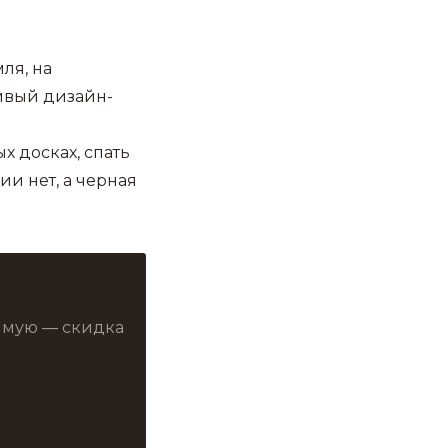
ля, на
сивый дизайн-
х досках, спать
ии нет, а черная
рямую — скидка