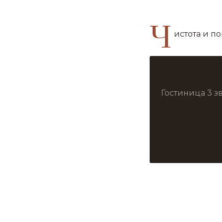
Ч
истота и п
Гостиница 3 з