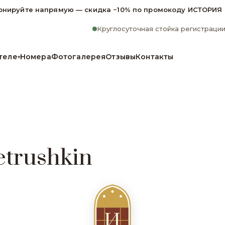
онируйте напрямую — скидка −10% по промокоду ИСТОРИЯ
Круглосуточная стойка регистраци
теле
Номера
Фотогалерея
Отзывы
Контакты
▾
etrushkin
И