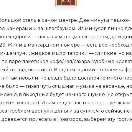
ольшой отель в самом центре. Две минуты пешком 
од камерами и за шлагбаумом. Из минусов лично д
ороны дороги — носятся мотоциклы с ревом, да и дв
о 23. Жили в мансардном номере — есть все необход
и-шампуни, жидкое мыло, тапочки — хлипкие, но на
 по паре пакетиков кофе/чая/сахара. Удобные кроват
вый взгляд все чисто. В одном здании с отелем каф
, ни там небыли, но везде было достаточно много пос
не было — тихая чуть слышная музыка на веранде, н
зможно, в выходные будет немного шумно (но откры
рыть, холодно). И самое для нас главное — уезжали
без проблем вернули деньги за сутки, что сейчас не
 доведется приехать в Новгород, выберем эту гости