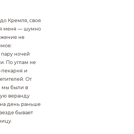
до Кремля, своя
ля меня — шумно
ижение не
имое:
 пару ночей
и. По углам не
е-пекарня и
етителей. От
о мы были в
тую веранду
 на день раньше
 везде бывает
ницу.