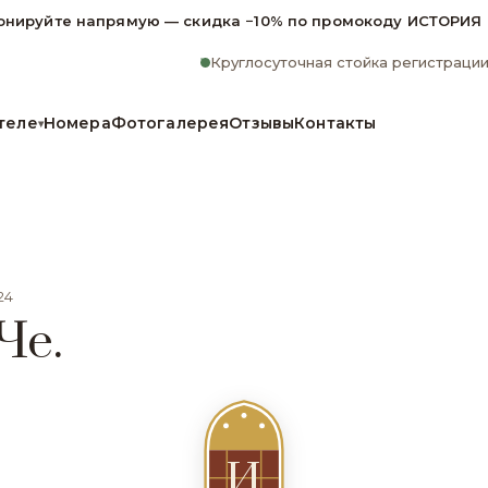
онируйте напрямую — скидка −10% по промокоду ИСТОРИЯ
Круглосуточная стойка регистраци
теле
Номера
Фотогалерея
Отзывы
Контакты
▾
24
Че.
И