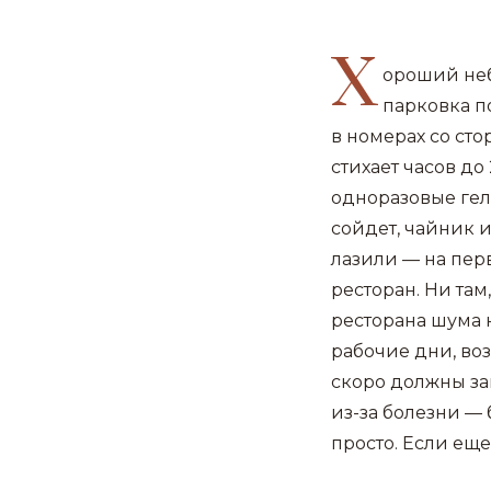
Х
ороший неб
парковка п
в номерах со ст
стихает часов д
одноразовые гел
сойдет, чайник и
лазили — на пер
ресторан. Ни там
ресторана шума 
рабочие дни, во
скоро должны зак
из-за болезни — 
просто. Если еще