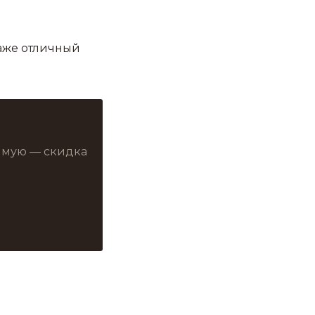
таже отличный
й
рямую — скидка