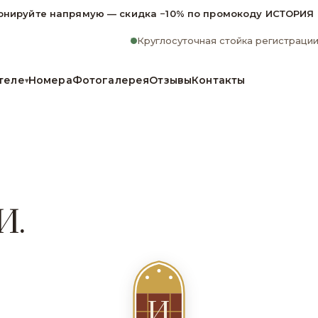
онируйте напрямую — скидка −10% по промокоду ИСТОРИЯ
Круглосуточная стойка регистраци
теле
Номера
Фотогалерея
Отзывы
Контакты
▾
И.
И