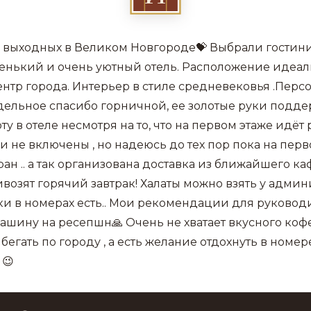
а выходных в Великом Новгороде💝 Выбрали гостин
аленький и очень уютный отель. Расположение идеа
нтр города. Интерьер в стиле средневековья .Перс
дельное спасибо горничной, ее золотые руки подд
у в отеле несмотря на то, что на первом этаже идёт 
 не включены , но надеюсь до тех пор пока на перв
ран .. а так организована доставка из ближайшего каф
возят горячий завтрак! Халаты можно взять у адми
очки в номерах есть.. Мои рекомендации для руково
машину на ресепшн🙏 Очень не хватает вкусного коф
я бегать по городу , а есть желание отдохнуть в номе
 😉