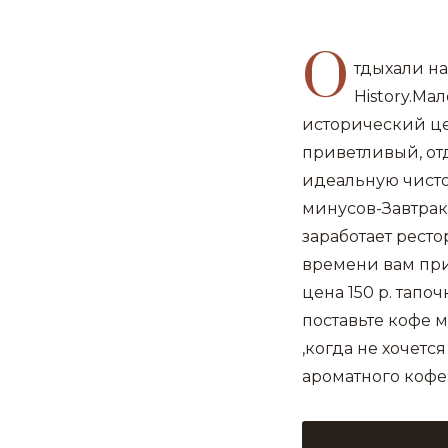
О
тдыхали н
History.М
исторический це
приветливый, от
идеальную чистот
минусов-Завтраки
заработает ресто
времени вам при
цена 150 р. тап
поставьте кофе 
,когда не хочетс
ароматного кофе