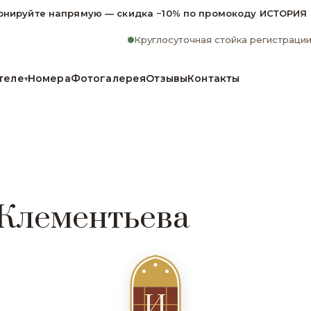
онируйте напрямую — скидка −10% по промокоду ИСТОРИЯ
Круглосуточная стойка регистраци
теле
Номера
Фотогалерея
Отзывы
Контакты
▾
 Клементьева
И