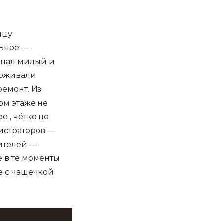
ицу
льное —
онал милый и
ерживали
ремонт. Из
ом этаже не
е , чётко по
нистраторов —
дителей —
е в те моменты
ре с чашечкой