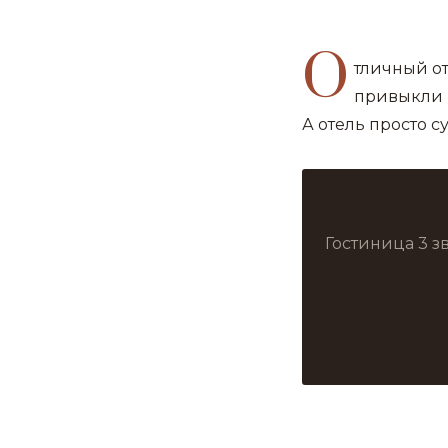
О
тличный от
привыкли к
А отель просто с
Гостиница 3 з