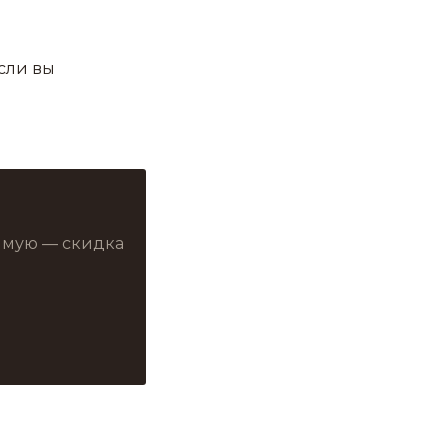
если вы
рямую — скидка