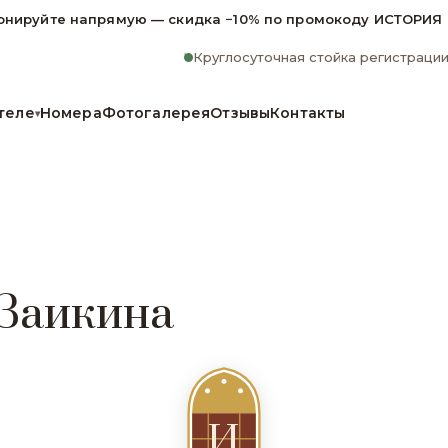
онируйте напрямую — скидка −10% по промокоду ИСТОРИЯ
Круглосуточная стойка регистраци
теле
Номера
Фотогалерея
Отзывы
Контакты
▾
 Заикина
И