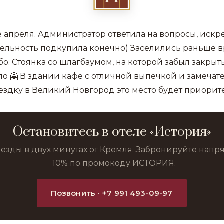
е апреля. Администратор ответила на вопросы, искр
ельность подкупила конечно) Заселились раньше вр
бо. Стоянка со шлагбаумом, на которой забыл закры
ло 🤗 В здании кафе с отличной выпечкой и замечат
здку в Великий Новгород это место будет приорит
Остановитесь в отеле «История»
везды в двух минутах от Кремля. Забронируйте нап
−10% по промокоду ИСТОРИЯ.
Позвонить · +7 991 493-09-97