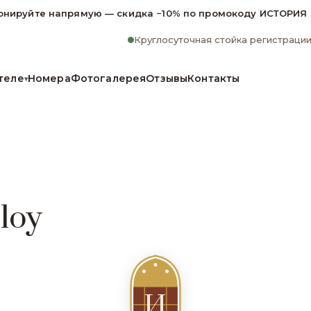
онируйте напрямую — скидка −10% по промокоду ИСТОРИЯ
Круглосуточная стойка регистраци
теле
Номера
Фотогалерея
Отзывы
Контакты
▾
loy
И