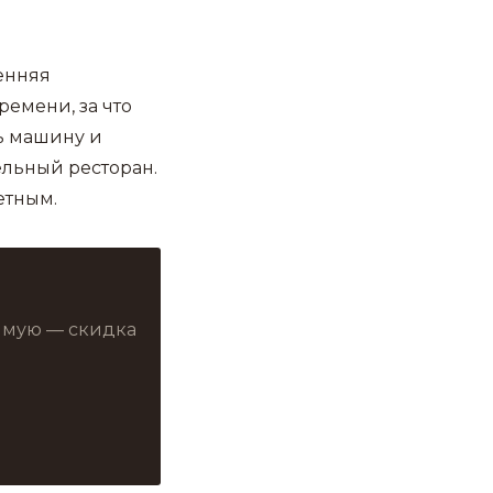
енняя
емени, за что
ть машину и
ельный ресторан.
етным.
рямую — скидка