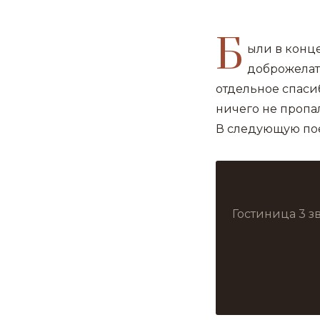
Б
ыли в конц
доброжелат
отдельное спаси
ничего не пропа
В следующую пое
Гостиница 3 з