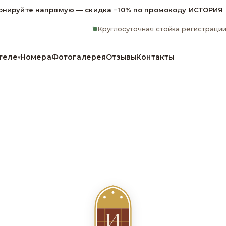
онируйте напрямую — скидка −10% по промокоду ИСТОРИЯ
Круглосуточная стойка регистраци
теле
Номера
Фотогалерея
Отзывы
Контакты
▾
n
И