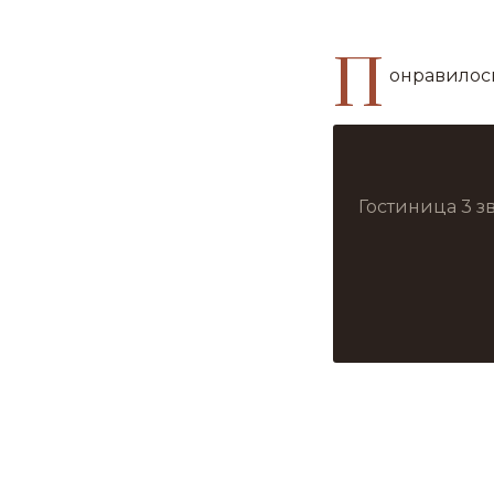
П
онравилось
Гостиница 3 з