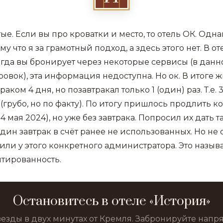
ые. Если вы про кроватки и место, то отель ОК. Одн
ому что я за грамотный подход, а здесь этого нет. В 
 Когда вы бронирует через некоторые сервисы (в данн
вок), эта информация недоступна. Но ок. В итоге ж
ком 4 дня, но позавтракал только 1 (один) раз. Т.е. 
 (грубо, но по факту). По итогу пришлось продлить 
24 мая 2024), но уже без завтрака. Попросил их дать 
один завтрак в счёт ранее не использованных. Но не 
у или у этого конкретного администратора. Это называ
тированность.
Остановитесь в отеле «История»
везды в двух минутах от Кремля. Забронируйте нап