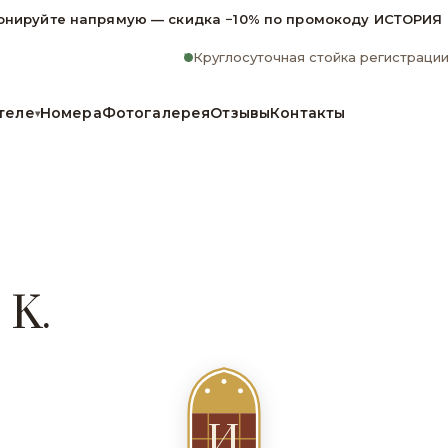
онируйте напрямую — скидка −10% по промокоду ИСТОРИЯ
Круглосуточная стойка регистраци
теле
Номера
Фотогалерея
Отзывы
Контакты
▾
 K.
И