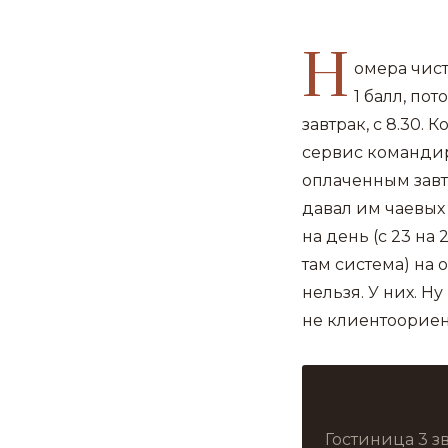
Н
омера чист
1 балл, пот
завтрак, с 8.30.
сервис командиро
оплаченным завтра
давал им чаевых
на день (с 23 на 
там система) на 
нельзя. У них. Н
не клиентоориен
Гостиница 3 з