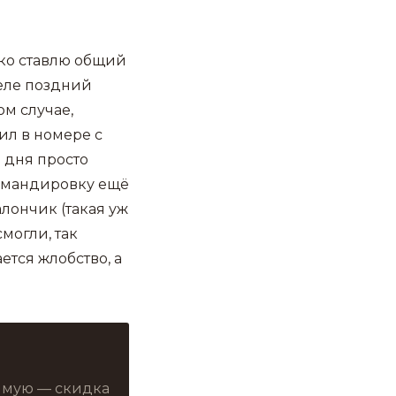
ако ставлю общий
отеле поздний
ом случае,
ил в номере с
3 дня просто
командировку ещё
талончик (такая уж
смогли, так
ется жлобство, а
рямую — скидка