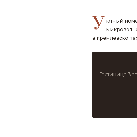
У
ютный номе
микроволно
в кремлевско пар
Гостиница 3 з