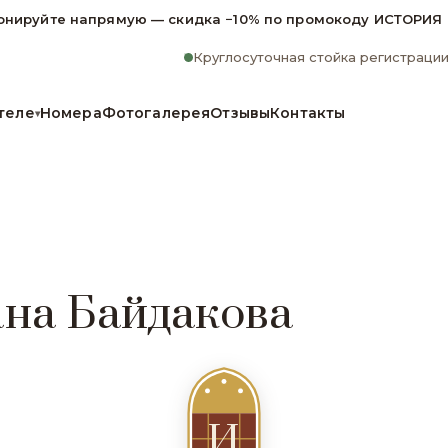
онируйте напрямую — скидка −10% по промокоду ИСТОРИЯ
Круглосуточная стойка регистраци
теле
Номера
Фотогалерея
Отзывы
Контакты
▾
ана Байдакова
И