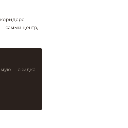
в коридоре
— самый центр,
рямую — скидка