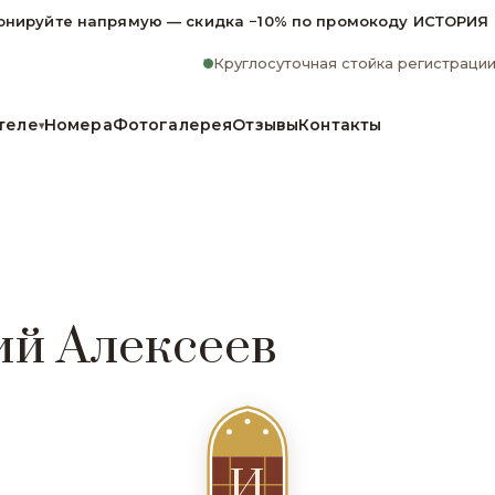
онируйте напрямую — скидка −10% по промокоду ИСТОРИЯ
Круглосуточная стойка регистраци
теле
Номера
Фотогалерея
Отзывы
Контакты
▾
ий Алексеев
И