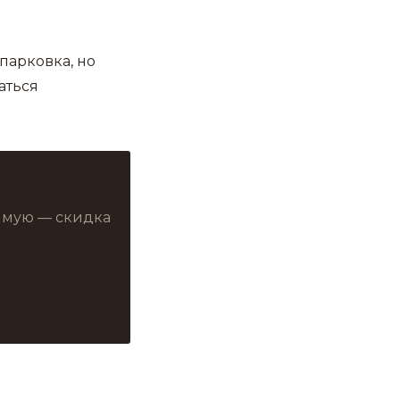
парковка, но
аться
рямую — скидка