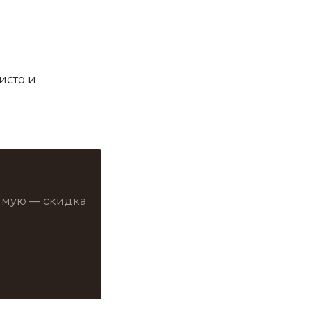
исто и
рямую — скидка