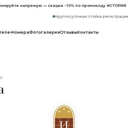
онируйте напрямую — скидка −10% по промокоду ИСТОРИЯ
Круглосуточная стойка регистраци
теле
Номера
Фотогалерея
Отзывы
Контакты
▾
21
a
И