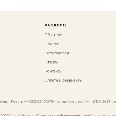
РАЗДЕЛЫ
Об отеле
Номера
Фотогалерея
Отзывы
Контакты
Оплата и реквизиты
езды · Реестр № С532024012719 · свидетельство АА-145/123-2023 · з
 2026 Отель «История»
Политика конфиденциальности
Договор-офер