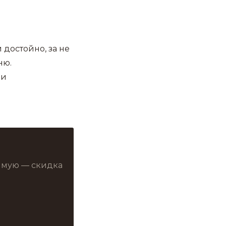
 достойно, за не
ню.
 и
рямую — скидка