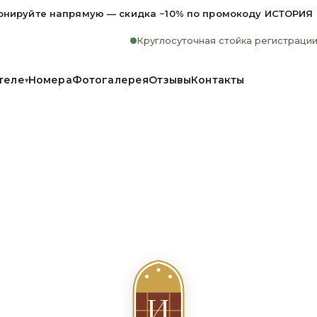
онируйте напрямую — скидка −10% по промокоду ИСТОРИЯ
Круглосуточная стойка регистраци
теле
Номера
Фотогалерея
Отзывы
Контакты
▾
И