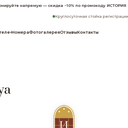
онируйте напрямую — скидка −10% по промокоду ИСТОРИЯ
Круглосуточная стойка регистраци
теле
Номера
Фотогалерея
Отзывы
Контакты
▾
ya
И