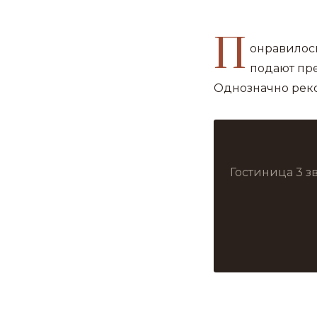
П
онравилось
подают пр
Однозначно рек
Гостиница 3 з