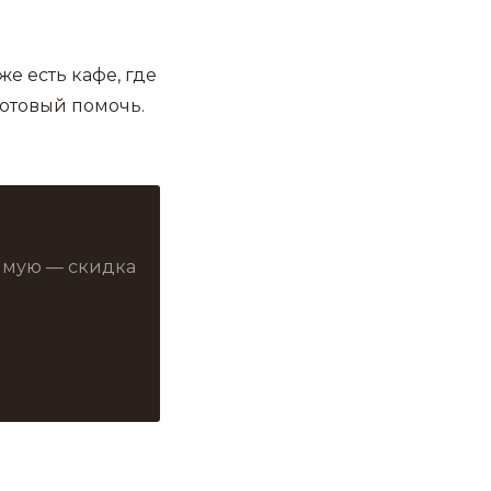
е есть кафе, где
отовый помочь.
рямую — скидка