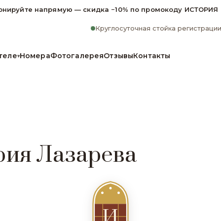
онируйте напрямую — скидка −10% по промокоду ИСТОРИЯ
Круглосуточная стойка регистраци
теле
Номера
Фотогалерея
Отзывы
Контакты
▾
рия Лазарева
И