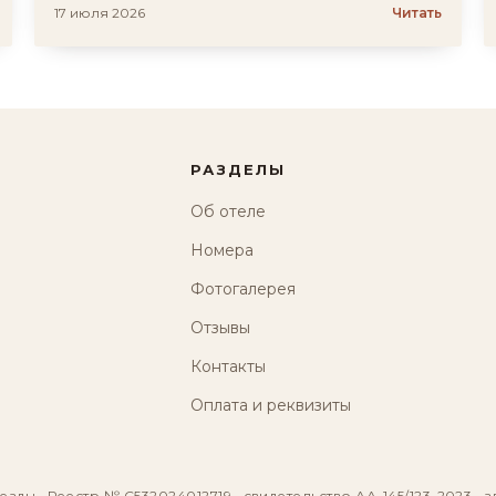
17 июля 2026
Читать
РАЗДЕЛЫ
Об отеле
Номера
Фотогалерея
Отзывы
Контакты
Оплата и реквизиты
езды · Реестр № С532024012719 · свидетельство АА-145/123-2023 · з