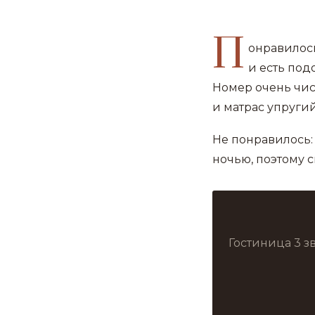
П
онравилось
и есть под
Номер очень чис
и матрас упруги
Не понравилось: 
ночью, поэтому с
Гостиница 3 з