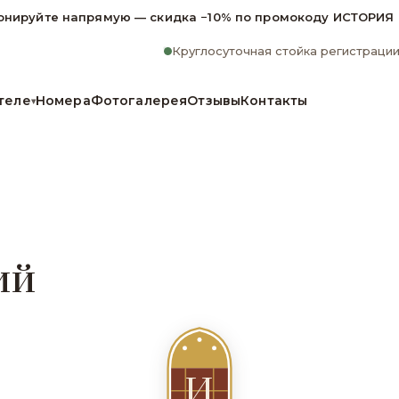
онируйте напрямую — скидка −10% по промокоду ИСТОРИЯ
Круглосуточная стойка регистраци
теле
Номера
Фотогалерея
Отзывы
Контакты
▾
ий
И