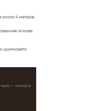
в около 4 метров
ованная основа
ло шумновато
рямую — скидка