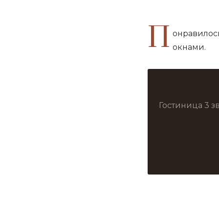
П
онравилос
окнами.
Гостиница 3 з