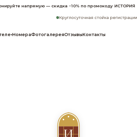
онируйте напрямую — скидка −10% по промокоду ИСТОРИЯ
Круглосуточная стойка регистраци
теле
Номера
Фотогалерея
Отзывы
Контакты
▾
И