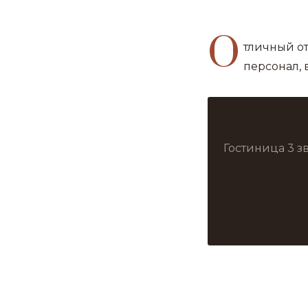
О
тличный о
персонал, 
Гостиница 3 з