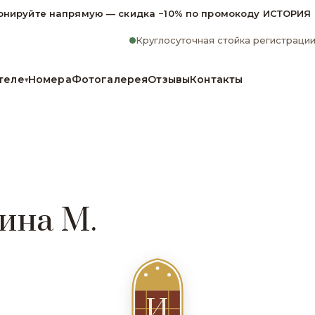
онируйте напрямую — скидка −10% по промокоду ИСТОРИЯ
Круглосуточная стойка регистраци
теле
Номера
Фотогалерея
Отзывы
Контакты
▾
ина М.
И