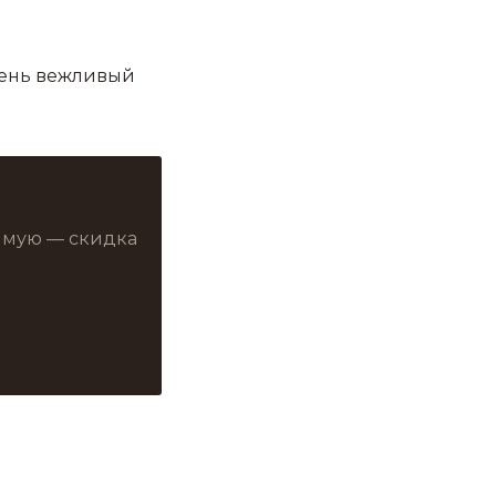
чень вежливый
рямую — скидка