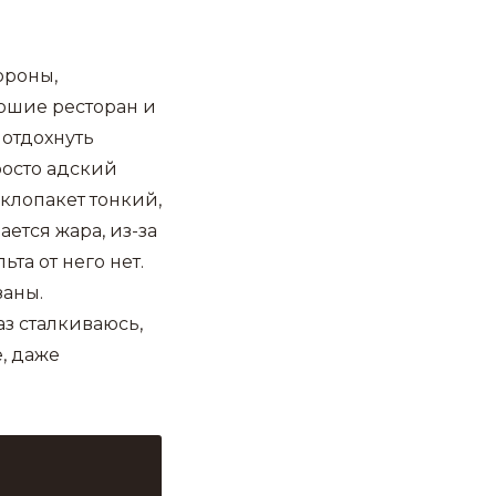
ороны,
ошие ресторан и
 отдохнуть
росто адский
клопакет тонкий,
ется жара, из-за
ьта от него нет.
заны.
аз сталкиваюсь,
, даже