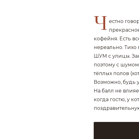
Ч
естно гово
прекрасное
кофейня. Есть вс
нереально. Тихо 
ШУМ с улицы. За
поэтому с шумом 
тёплых полов (хот
Возможно, будь 
На балл не влияе
когда гостю, у к
поздравительную