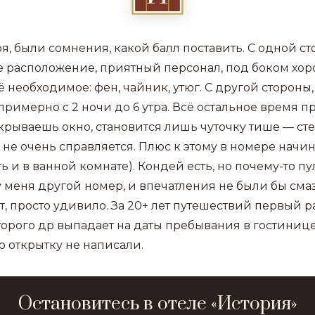
ря, были сомнения, какой балл поставить. С одной ст
 расположение, приятный персонал, под боком хор
ё необходимое: фен, чайник, утюг. С другой стороны,
примерно с 2 ночи до 6 утра. Всё остальное время п
крываешь окно, становится лишь чуточку тише — сте
не очень справляется. Плюс к этому в номере начина
ь и в ванной комнате). Кондей есть, но почему-то пул
у меня другой номер, и впечатления не были бы сма
т, просто удивило. За 20+ лет путешествий первый р
оторого др выпадает на даты пребывания в гостинице
 открытку не написали.
Остановитесь в отеле «История»