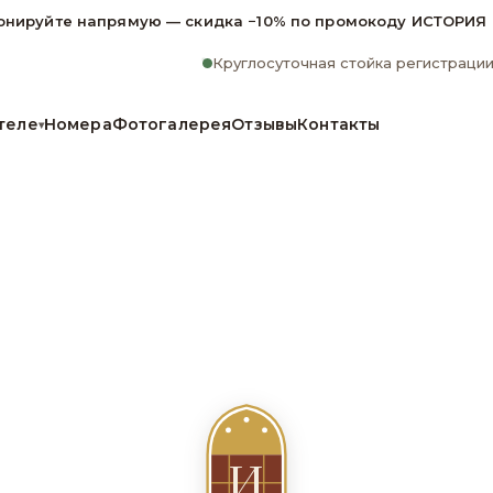
онируйте напрямую — скидка −10% по промокоду ИСТОРИЯ
Круглосуточная стойка регистраци
теле
Номера
Фотогалерея
Отзывы
Контакты
▾
И