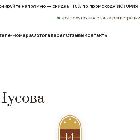
онируйте напрямую — скидка −10% по промокоду ИСТОРИЯ
Круглосуточная стойка регистраци
теле
Номера
Фотогалерея
Отзывы
Контакты
▾
Чусова
И